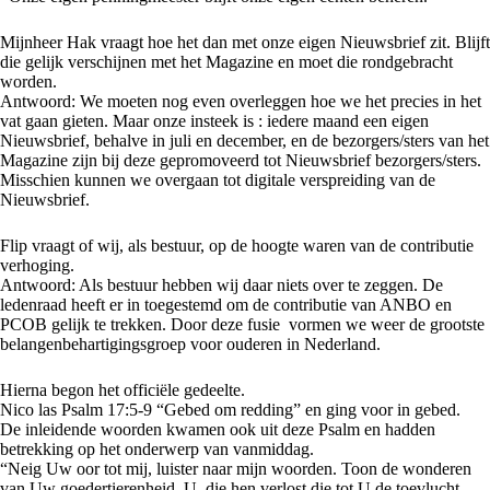
Mijnheer Hak vraagt hoe het dan met onze eigen Nieuwsbrief zit. Blijft
die gelijk verschijnen met het Magazine en moet die rondgebracht
worden.
Antwoord: We moeten nog even overleggen hoe we het precies in het
vat gaan gieten. Maar onze insteek is : iedere maand een eigen
Nieuwsbrief, behalve in juli en december, en de bezorgers/sters van het
Magazine zijn bij deze gepromoveerd tot Nieuwsbrief bezorgers/sters.
Misschien kunnen we overgaan tot digitale verspreiding van de
Nieuwsbrief.
Flip vraagt of wij, als bestuur, op de hoogte waren van de contributie
verhoging.
Antwoord: Als bestuur hebben wij daar niets over te zeggen. De
ledenraad heeft er in toegestemd om de contributie van ANBO en
PCOB gelijk te trekken. Door deze fusie vormen we weer de grootste
belangenbehartigingsgroep voor ouderen in Nederland.
Hierna begon het officiële gedeelte.
Nico las Psalm 17:5-9 “Gebed om redding” en ging voor in gebed.
De inleidende woorden kwamen ook uit deze Psalm en hadden
betrekking op het onderwerp van vanmiddag.
“Neig Uw oor tot mij, luister naar mijn woorden. Toon de wonderen
van Uw goedertierenheid, U, die hen verlost die tot U de toevlucht