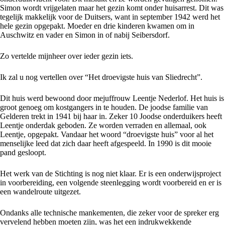
Simon wordt vrijgelaten maar het gezin komt onder huisarrest. Dit was
tegelijk makkelijk voor de Duitsers, want in september 1942 werd het
hele gezin opgepakt. Moeder en drie kinderen kwamen om in
Auschwitz en vader en Simon in of nabij Seibersdorf.
Zo vertelde mijnheer over ieder gezin iets.
Ik zal u nog vertellen over “Het droevigste huis van Sliedrecht”.
Dit huis werd bewoond door mejuffrouw Leentje Nederlof. Het huis is
groot genoeg om kostgangers in te houden. De joodse familie van
Gelderen trekt in 1941 bij haar in. Zeker 10 Joodse onderduikers heeft
Leentje onderdak geboden. Ze worden verraden en allemaal, ook
Leentje, opgepakt. Vandaar het woord “droevigste huis” voor al het
menselijke leed dat zich daar heeft afgespeeld. In 1990 is dit mooie
pand gesloopt.
Het werk van de Stichting is nog niet klaar. Er is een onderwijsproject
in voorbereiding, een volgende steenlegging wordt voorbereid en er is
een wandelroute uitgezet.
Ondanks alle technische mankementen, die zeker voor de spreker erg
vervelend hebben moeten zijn, was het een indrukwekkende