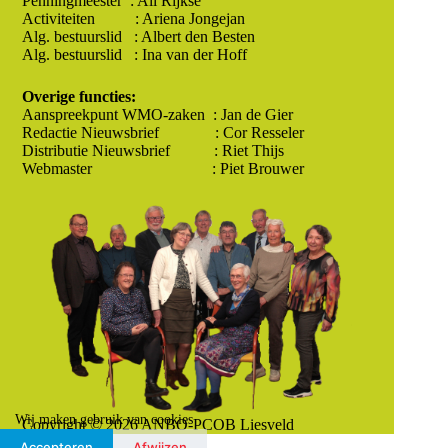
Penningmeester : Ali Rijkse
Activiteiten : Ariena Jongejan
Alg. bestuurslid : Albert den Besten
Alg. bestuurslid : Ina van der Hoff
Overige functies:
Aanspreekpunt WMO-zaken : Jan de Gier
Redactie Nieuwsbrief : Cor Resseler
Distributie Nieuwsbrief : Riet Thijs
Webmaster : Piet Brouwer
Wij maken gebruik van cookies
Copyright © 2026 ANBO-PCOB Liesveld
Accepteren
Afwijzen