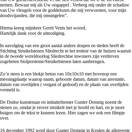
nemen. Bewaar mij als Uw oogappel . Verberg mij onder de schaduw
van Uw vleugels voor de goddelozen die mij verwoesten, voor mijn
doodsvijanden, die mij omsingelen”.
Hierna kreeg mijnheer Gerrit Venis het woord.
Hartelijk dank voor de uitnodiging.
In navolging van een groot aantal andere dorpen en steden heeft de
Stichting Struikelstenen Sliedrecht in het trottoir van de huizen waaruit
in de tweede wereldoorlog Sliedrechtse inwoners zijn verdreven
zogeheten Stolpersteine/Struikelstenen laten aanbrengen.
Zo’n steen is een blokje beton van 10x10x10 met bovenop een
messingplaatje waarop naam, geboorte datum, datum van arrestatie,
datum van overlijden ( vergast of gedood) en de plaats van overlijden
vermeld is.
De Duitse kunstenaar en initiatiefnemer Gunter Demnig noemt de
stenen zo, omdat je erover struikelt met je hoofd en hart, en je moet
buigen om de tekst te kunnen lezen. Hier zagen we ook een filmpje
over.
16 december 1992 werd door Gunter Demnig in Keulen de allereerste