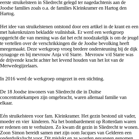
eerste struikelsteen in Sliedrecht gelegd ter nagedachtenis aan de
Joodse families zoals o.a. de families Kleinkramer en Hartog den
Hartog.
Het idee van struikelstenen ontstond door een artikel in de krant en een
met hakenkruizen bekladde vuilnisbak. Er werd een werkgroep
opgericht die van mening was dat het echt noodzakelijk is om de jeugd
te vertellen over de verschrikkingen die de Joodse bevolking heeft
meegemaakt. Deze werkgroep vroeg bredere ondersteuning bij de dijk
synagoge en bij mevrouw Anja v/d Starre. Mevrouw v/d Starre was
de drijvende kracht achter het levend houden van het lot van de
Merwedegijzelaars.
In 2016 werd de werkgroep omgezet in een stichting.
De 18 Joodse inwoners van Sliedrecht die in Duitse
concentratiekampen zijn omgebracht, waren allemaal familie van
elkaar.
Eén struikelsteen voor fam. Kleinkramer. Het gezin bestond uit vader,
moeder en vier kinderen. Na het bombardement op Rotterdam waren
er redenen om te verhuizen. Zo kwam dit gezin in Sliedrecht te wonen.
Zoon Simon bereidt samen met zijn oom Jacques van Gelderen een
onderduikvlucht voor. Dit mislukt en ze worden gevangen genomen.