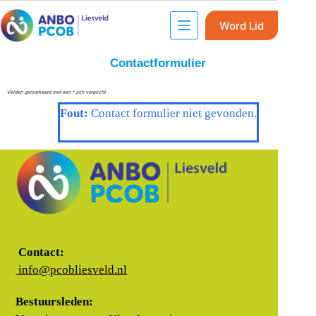
Word Lid
Contactformulier
Velden gemarkeerd met een * zijn verplicht
Fout:
Contact formulier niet gevonden.
Contact:
Contact:
info@pcobliesveld.nl
Bestuursleden: